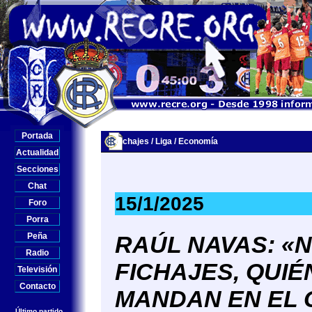
Portada
Fichajes / Liga / Economía
Actualidad
Secciones
Chat
15/1/2025
Foro
Porra
Peña
RAÚL NAVAS: «
Radio
FICHAJES, QUIÉ
Televisión
Contacto
MANDAN EN EL C
Último partido