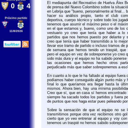
El mediapunta del Recreativo de Huelva Álex Be
0
4
de prensa del Nuevo Colombino sobre la situación
en Lebrija que "bueno, personalmente al final...
hacer su análisis propio, tanto el club como
Próximo partido
deportiva, cuerpo técnico y sobre todo los juga
tenemos que asumir el máximo peso o el máxim
en el que estamos y, bueno, como uno de los c
11/8/2026
vestuario yo creo que tenía que haber a lo 
partidos que nos hemos puesto por delante y 
creo que tenía que haber transmitido a lo mej
llevar ese tramo de partido o incluso tramos de p
de semana que hemos tenido un traspié, que 
pero el equipo en vez de sobreponerse yo creo q
sido más dura y el equipo no ha sabido ponerse 
las ocasiones que hemos hecho otros part
perjudicado más que saber sobreponernos a eso
En cuanto a lo que le ha faltado al equipo fuera 
podíamos haber conseguido algún punto más y ha
final lo que queríamos era llegar hasta la úl
mismos. Ahora bien, hay una mínima posibilidad
Creo que sí, que en casa sí hemos encontrado la
siempre ha sacado todos los partidos y fuera p
de puntos que nos haga estar pues peleando por
Sobre la sensación de que el equipo no se le
transmitimos porque otra vez recibimos otro go
cierto que yo veo entrenar al equipo y voy con
tenemos un traspié no hemos sabido sobreponer