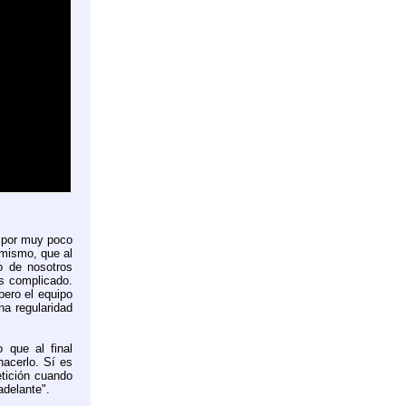
e por muy poco
 mismo, que al
o de nosotros
es complicado.
pero el equipo
na regularidad
 que al final
hacerlo. Sí es
etición cuando
 adelante".