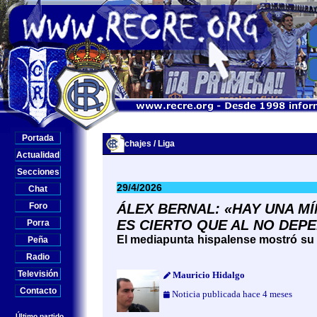
Portada
Fichajes / Liga
Actualidad
Secciones
29/4/2026
Chat
Foro
ÁLEX BERNAL: «HAY UNA MÍ
ES CIERTO QUE AL NO DEP
Porra
El mediapunta hispalense mostró su 
Peña
Radio
Televisión
Mauricio Hidalgo
Contacto
Noticia publicada hace 4 meses
Último partido