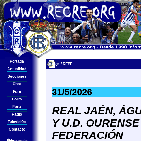
Portada
Liga / RFEF
Actualidad
Secciones
Chat
31/5/2026
Foro
Porra
Peña
REAL JAÉN, ÁGU
Radio
Y U.D. OURENSE
Televisión
Contacto
FEDERACIÓN
Último partido