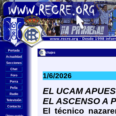
Portada
Fichajes
Actualidad
Secciones
Chat
1/6/2026
Foro
Porra
Peña
EL UCAM APUES
Radio
EL ASCENSO A 
Televisión
Contacto
El técnico nazare
Último partido