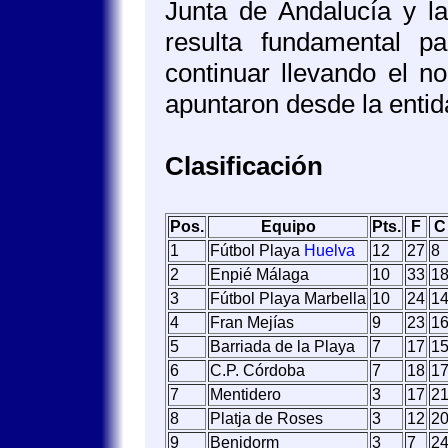
Junta de Andalucía y l
resulta fundamental p
continuar llevando el 
apuntaron desde la enti
Clasificación
Pos.
Equipo
Pts.
F
C
1
Fútbol Playa
Huelva
12
27
8
2
Enpié Málaga
10
33
1
3
Fútbol Playa Marbella
10
24
1
4
Fran Mejías
9
23
1
5
Barriada de la Playa
7
17
1
6
C.P. Córdoba
7
18
1
7
Mentidero
3
17
2
8
Platja de Roses
3
12
2
9
Benidorm
3
7
2