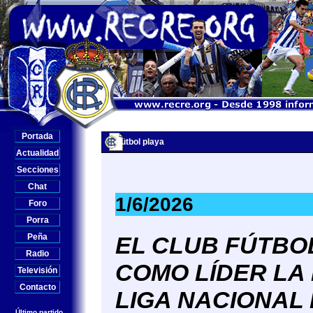
Portada
Fütbol playa
Actualidad
Secciones
Chat
1/6/2026
Foro
Porra
Peña
EL CLUB FÚTBO
Radio
COMO LÍDER LA
Televisión
Contacto
LIGA NACIONAL
Último partido