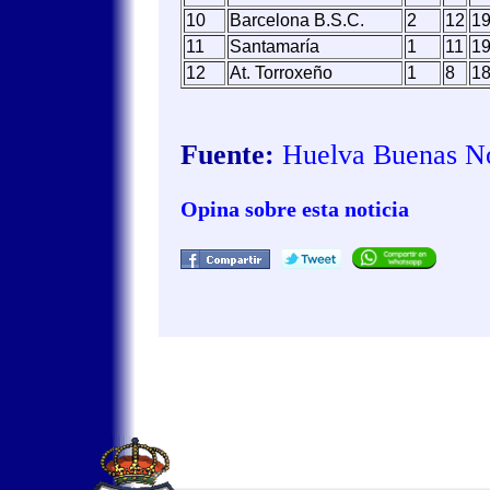
10
Barcelona B.S.C.
2
12
1
11
Santamaría
1
11
1
12
At. Torroxeño
1
8
1
Fuente:
Huelva Buenas Not
Opina sobre esta noticia