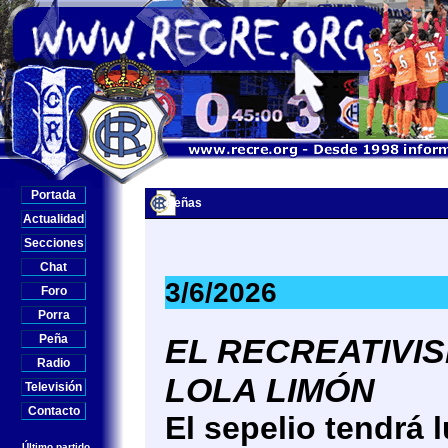
Portada
Peñas
Actualidad
Secciones
Chat
3/6/2026
Foro
Porra
Peña
EL RECREATIVIS
Radio
LOLA LIMÓN
Televisión
Contacto
El sepelio tendrá 
Último partido